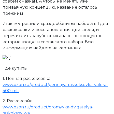
совсем смазкам. А чтобы не менять уже
привычную концепцию, название осталось
прежним
Итак, мы решили «раздербанить» набор 3 в 1 для
раскоксовки и восстановления двигателя, и
перечислить зарубежных аналогов продуктов,
которые входят в состав этого набора. Всю
информацию найдете на картинках.
Где купить:
1. Пенная раскоксовка
www.ozon.ru/product/pennaya-raskoksovka-valera-
400-ml..
2. Раскоксойл
www.ozon.ru/product/promyvka-dvigatelya-
raskoksoyl-va..