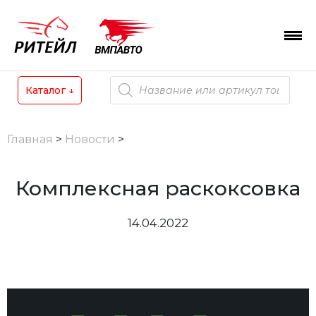
Skip
to
content
Поиск
Каталог
↓
товаров
Главная
>
Новости
>
Комплексная раскоксовка
14.04.2022