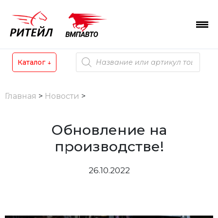
Skip
to
content
Поиск
Каталог
↓
товаров
Главная
>
Новости
>
Обновление на
производстве!
26.10.2022