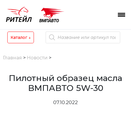
Skip
to
content
Поиск
Каталог
↓
товаров
Главная
>
Новости
>
Пилотный образец масла
ВМПАВТО 5W-30
07.10.2022