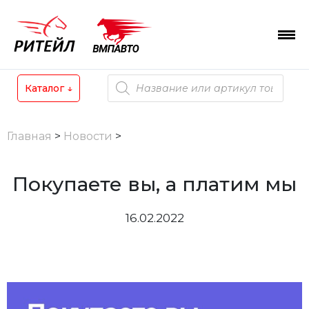
Skip
to
content
Поиск
Каталог
↓
товаров
Главная
>
Новости
>
Покупаете вы, а платим мы
16.02.2022