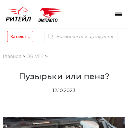
Skip
to
content
Поиск
Каталог
↓
товаров
Главная
>
DRIVE2
>
Пузырьки или пена?
12.10.2023