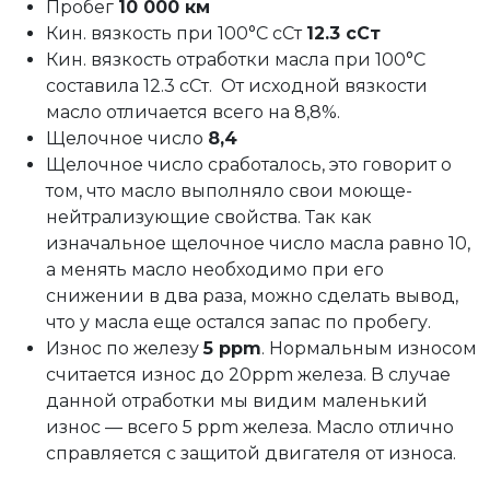
Пробег
10 000 км
Кин. вязкость при 100°C сСт
12.3 сСт
Кин. вязкость отработки масла при 100°C
составила 12.3 сСт. От исходной вязкости
масло отличается всего на 8,8%.
Щелочное число
8,4
Щелочное число сработалось, это говорит о
том, что масло выполняло свои моюще-
нейтрализующие свойства. Так как
изначальное щелочное число масла равно 10,
а менять масло необходимо при его
снижении в два раза, можно сделать вывод,
что у масла еще остался запас по пробегу.
Износ по железу
5 ppm
. Нормальным износом
считается износ до 20ppm железа. В случае
данной отработки мы видим маленький
износ — всего 5 ppm железа. Масло отлично
справляется с защитой двигателя от износа.