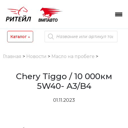
Skip
to
content
Поиск
Каталог
↓
товаров
Главная
>
Новости
>
Масло на пробеге
>
Chery Tiggo / 10 000км
5W40- A3/B4
01.11.2023