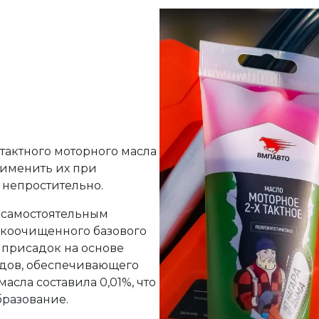
тактного моторного масла
рименить их при
 непростительно.
о самостоятельным
окоочищенного базового
 присадок на основе
дов, обеспечивающего
асла составила 0,01%, что
разование.