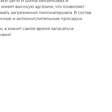
азки цепи и шины бензиновых и
 имеет высокую адгезию, что позволяет
ежать загрязнения пиломатериала. В состав
осные и антиокислительные присадки.
, а значит самое время запасаться
ками!