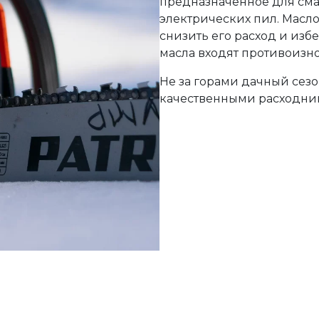
предназначенное для см
электрических пил. Масло
снизить его расход и изб
масла входят противоизн
Не за горами дачный сезон
качественными расходни