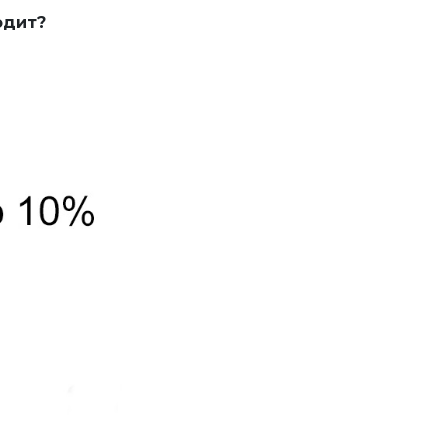
одит?