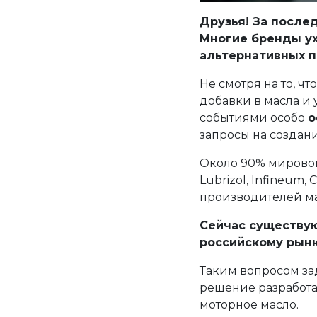
Друзья! За после
Многие бренды ух
альтернативных 
Не смотря на то, ч
добавки в масла и
событиями особо
о
запросы на создан
Около 90% мирово
Lubrizol, Infineum,
производителей ма
Сейчас существую
российскому рын
Таким вопросом за
решение разработат
моторное масло.