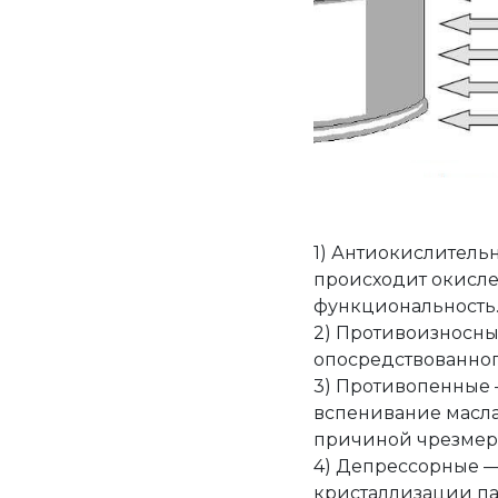
1) Антиокислитель
происходит окисле
функциональность.
2) Противоизносны
опосредствованног
3) Противопенные —
вспенивание масла
причиной чрезмерн
4) Депрессорные —
кристаллизации п