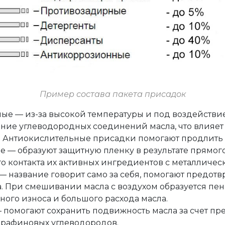
Пример состава пакета присадок
ные — из-за высокой температуры и под воздейств
ние углеводородных соединений масла, что влияет 
 Антиокислительные присадки помогают продлить 
е — образуют защитную пленку в результате прямог
о контакта их активных ингредиентов с металличес
 название говорит само за себя, помогают предотв
. При смешивании масла с воздухом образуется пена
ого износа и большого расхода масла.
 помогают сохранить подвижность масла за счет п
арафиновых углеводородов.