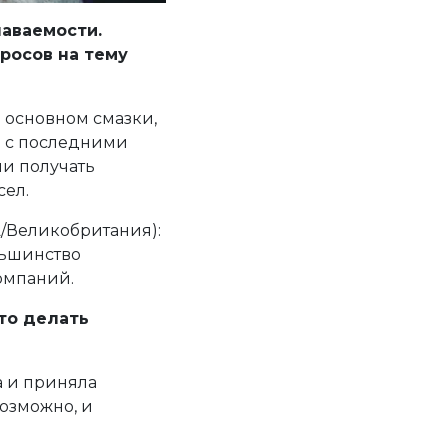
наваемости.
росов на тему
в основном смазки,
и с последними
ли получать
сел.
/Великобритания):
ольшинство
омпаний.
то делать
а и приняла
возможно, и