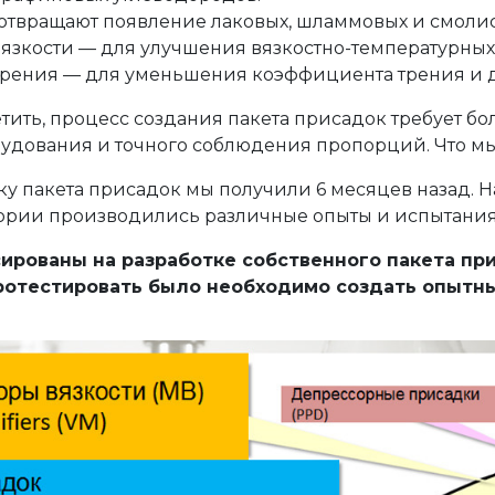
твращают появление лаковых, шламмовых и смолис
язкости — для улучшения вязкостно-температурных 
трения — для уменьшения коэффициента трения и 
тить, процесс создания пакета присадок требует бо
удования и точного соблюдения пропорций. Что м
ку пакета присадок мы получили 6 месяцев назад. 
ории производились различные опыты и испытания
ированы на разработке собственного пакета при
протестировать было необходимо создать опытны