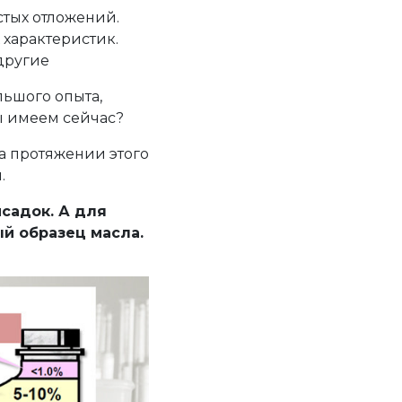
тых отложений.
характеристик.
другие
льшого опыта,
ы имеем сейчас?
На протяжении этого
.
садок. А для
й образец масла.