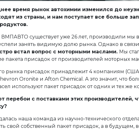
днее время рынок автохимии изменился до неуз
одят из страны, и нам поступает все больше зап
продуктов.
то ВМПАВТО существует уже 26 лет, производили мы 
 успели занять видимую долю рынка. Однако в связ
стро встал вопрос с моторными маслами.
Мы ста
ие пакета присадок от производителей моторных ма
го рынка присадок принадлежит 4 компаниям (США
 Chevron Oronite и Afton Chemical. А это значит, что б
сел используют пакет присадок от одних и тех же к
т перебои с поставками этих производителей, ч
ку?
далась наша команда из научно-технического отдел
ь свой собственный пакет присадок, а в будущем, 