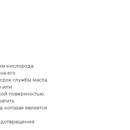
ием кислорода
на его
срок службы масла.
о или
кой поверхностью.
ратить
, которая является
редотвращения