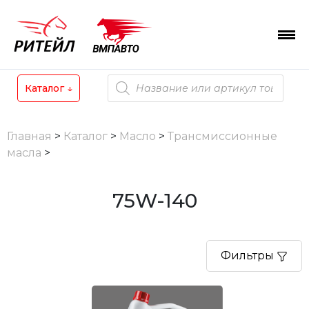
Skip
to
content
Поиск
Каталог
↓
товаров
Главная
>
Каталог
>
Масло
>
Трансмиссионные
масла
>
75W-140
Фильтры