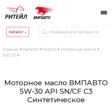
Skip
to
content
Поиск
Каталог
↓
товаров
Главная
>
Каталог
>
Масло
>
Моторные масла
>
5W-30
>
Моторное масло ВМПАВТО
5W-30 API SN/CF C3
Синтетическое