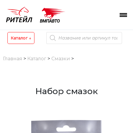
Skip
to
content
Поиск
Каталог
↓
товаров
Главная
>
Каталог
>
Смазки
>
Набор смазок