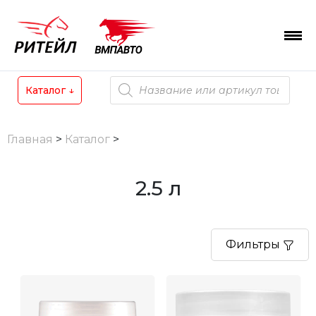
Skip
to
content
Поиск
Каталог
↓
товаров
Главная
>
Каталог
>
2.5 л
Фильтры