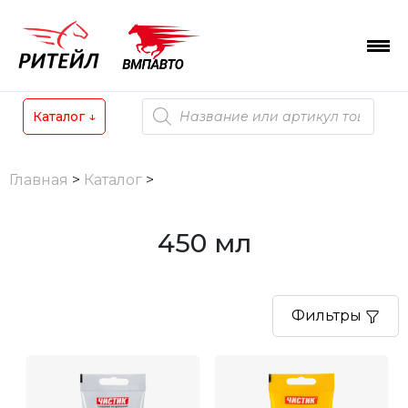
Skip
to
content
Поиск
Каталог
↓
товаров
Главная
>
Каталог
>
450 мл
Фильтры