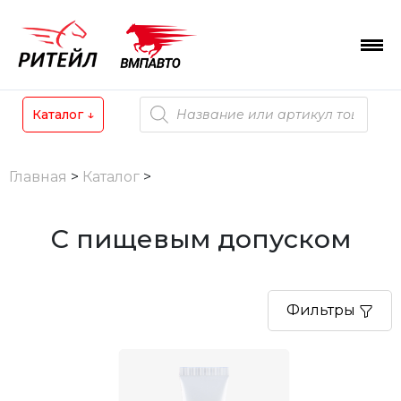
Skip
to
content
Поиск
Каталог
↓
товаров
Главная
>
Каталог
>
С пищевым допуском
Фильтры