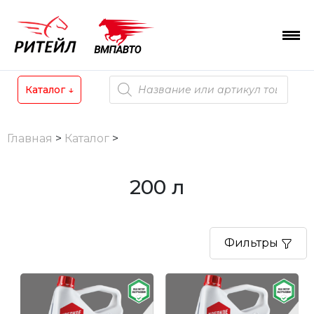
Skip
to
content
Поиск
Каталог
↓
товаров
Главная
>
Каталог
>
200 л
Фильтры